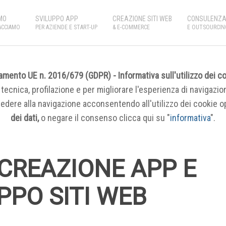
MO
SVILUPPO APP
CREAZIONE SITI WEB
CONSULENZA 
ACCIAMO
PER AZIENDE E START-UP
& E-COMMERCE
E OUTSOURCIN
mento UE n. 2016/679 (GDPR) - Informativa sull'utilizzo dei c
tecnica, profilazione e per migliorare l'esperienza di navigazion
cedere alla navigazione acconsentendo all'utilizzo dei cookie o
dei dati,
o negare il consenso clicca qui su "
informativa
".
 CREAZIONE APP E
PPO SITI WEB