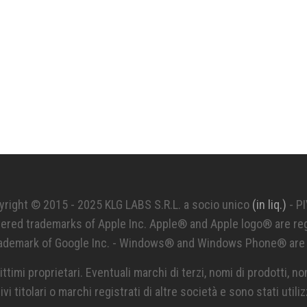
yright © 2015 - 2025 KLG LABS S.R.L. a socio unico
(in liq.)
- P
red trademarks of Apple Inc. Apple® and Apple logo® are reg
rademark of Google Inc. - Windows® and Windows Phone® are r
ittimi proprietari. Eventuali marchi di terzi, nomi di prodotti, n
i titolari o marchi registrati di altre società e sono stati util