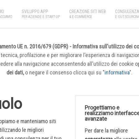
MO
SVILUPPO APP
CREAZIONE SITI WEB
CONSULENZA 
ACCIAMO
PER AZIENDE E START-UP
& E-COMMERCE
E OUTSOURCIN
mento UE n. 2016/679 (GDPR) - Informativa sull'utilizzo dei c
tecnica, profilazione e per migliorare l'esperienza di navigazion
cedere alla navigazione acconsentendo all'utilizzo dei cookie o
dei dati,
o negare il consenso clicca qui su "
informativa
".
uolo
Progettiamo e
realizziamo interfacc
avanzate
uppiamo e manteniamo siti
ilizzando le migliori
Per dare la migliore
di una consulenza per il tuo