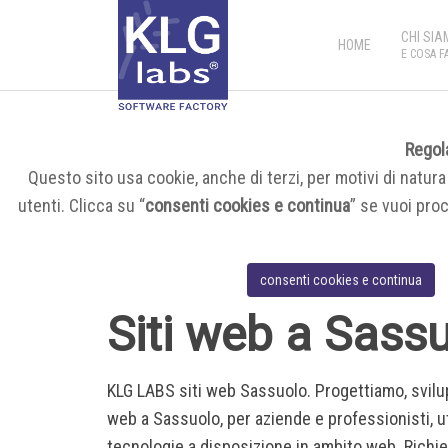
CHI SIA
HOME
E COSA F
Regola
Questo sito usa cookie, anche di terzi, per motivi di natura 
utenti. Clicca su “
consenti cookies e continua
” se vuoi pro
consenti cookies e continua
Siti web a Sass
KLG LABS siti web Sassuolo. Progettiamo, svil
web a Sassuolo, per aziende e professionisti, ut
tecnologie a disposizione in ambito web. Richie