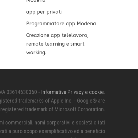
Modena
app per privati
Programmatore app Modena
Creazione app telelavoro,
remote learning e smart
working.
IVA 03614630360 -
Informativa Privacy e cookie
.
istered trademarks of Apple Inc. - Google® are
egistered trademark of Microsoft Corporation.
omi commerciali, nomi corporativi e società citati
izzati a puro scopo esemplificativo ed a beneficio