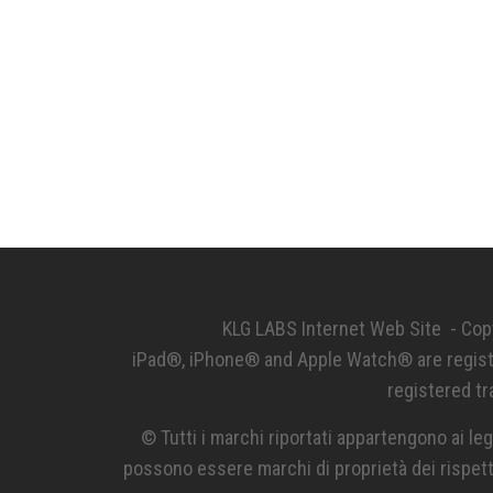
KLG LABS Internet Web Site - Cop
iPad®, iPhone® and Apple Watch® are registe
registered t
© Tutti i marchi riportati appartengono ai leg
possono essere marchi di proprietà dei rispettiv