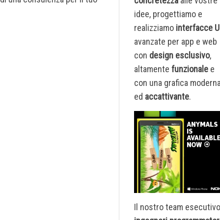
concretezza
alle vostre
idee, progettiamo e
realizziamo
interfacce U
avanzate per app e web
con
design esclusivo
,
altamente
funzionale
e
con una grafica modern
ed
accattivante
.
Il nostro team esecutivo